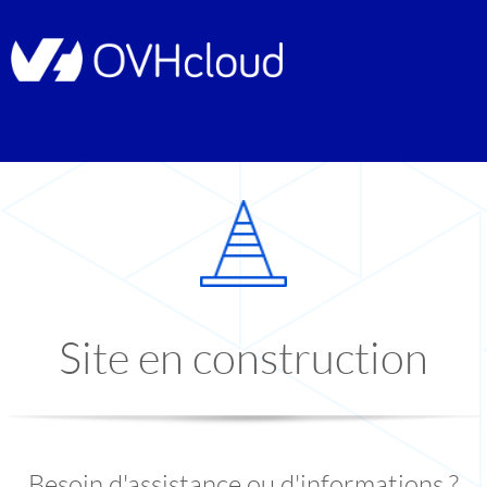
Site en construction
Besoin d'assistance ou d'informations ?